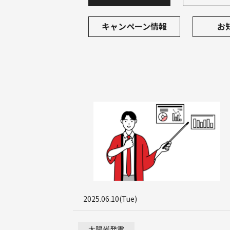
住友電工 POWER DEPO® H
カナディアンソーラー EP CUBE
キャンペーン情報
お
V2H
長州産業 スマートPVエボ
ニチコン EVパワーステーション
2025.06.10(Tue)
太陽光発電