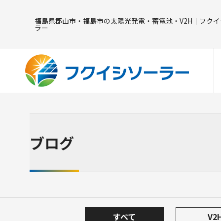
福島県郡山市・福島市の太陽光発電・蓄電池・V2H｜フクイ
ラー
ブログ
蓄電池
長州産業 Smart PV multi CB-LMP127A
ニチコン ES-T3MCK
すべて
V2