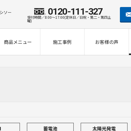
0120-111-327
シソー
受付時間／8:00～17:00(定休日／日祝・第二・第四土
曜)
商品メニュー
施工事例
お客様の声
長州産業 CS-340B81 J
長州産業 CS-348G81 
H
蓄電池
太陽光発電