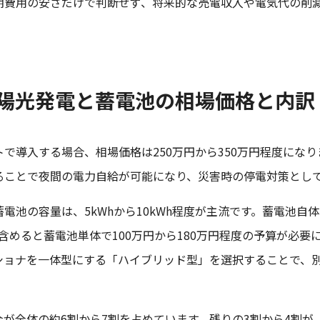
期費用の安さだけで判断せず、将来的な売電収入や電気代の削
陽光発電と蓄電池の相場価格と内訳
で導入する場合、相場価格は250万円から350万円程度にな
ることで夜間の電力自給が可能になり、災害時の停電対策とし
池の容量は、5kWhから10kWh程度が主流です。蓄電池自体の
含めると蓄電池単体で100万円から180万円程度の予算が必要
ショナを一体型にする「ハイブリッド型」を選択することで、
。
が全体の約6割から7割を占めています。残りの3割から4割が