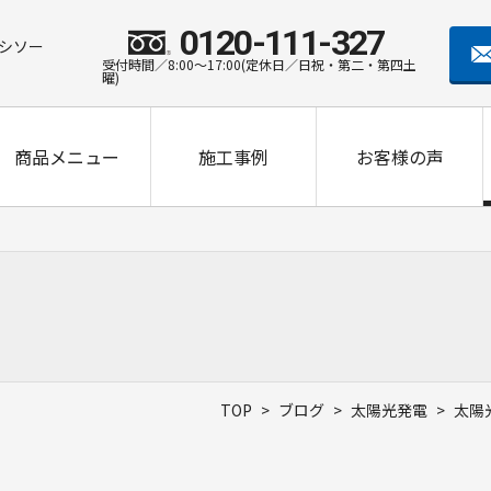
0120-111-327
シソー
受付時間／8:00～17:00(定休日／日祝・第二・第四土
曜)
商品メニュー
施工事例
お客様の声
TOP
>
ブログ
>
太陽光発電
>
太陽
長州産業 CS-340B81 J
長州産業 CS-348G81 