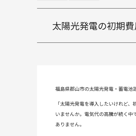
住友電工 POWER DEPO® H
カナディアンソーラー EP CUBE
太陽光発電の初期費
V2H
長州産業 スマートPVエボ
ニチコン EVパワーステーション
福島県郡山市の太陽光発電・蓄電池
「太陽光発電を導入したいけれど、
いませんか。電気代の高騰が続く中
ありません。